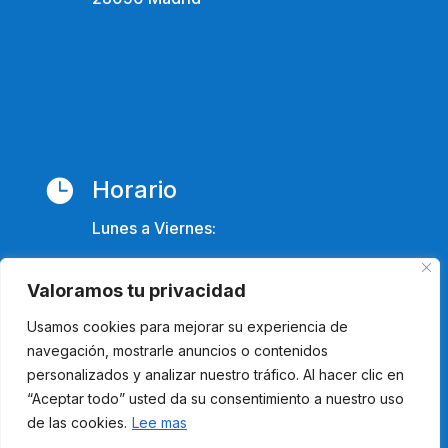
Horario

Lunes a Viernes:
8:00 - 17:00
Valoramos tu privacidad
Usamos cookies para mejorar su experiencia de
navegación, mostrarle anuncios o contenidos
personalizados y analizar nuestro tráfico. Al hacer clic en
Contacto

“Aceptar todo” usted da su consentimiento a nuestro uso
de las cookies.
Lee mas
Tel. 622 00 50 45