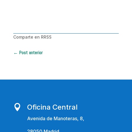
Comparte en RRSS
←
Post anterior
www.pornhddealer.com
makingxxx.net
awesome
pov
Oficina Central

irrumation
act.
Avenida de Manoteras, 8,
28050 Madrid